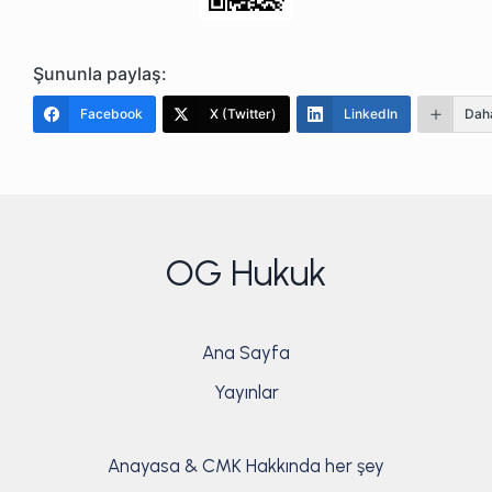
Şununla paylaş:
Facebook
X (Twitter)
LinkedIn
Daha
OG Hukuk
Ana Sayfa
Yayınlar
Anayasa & CMK Hakkında her şey