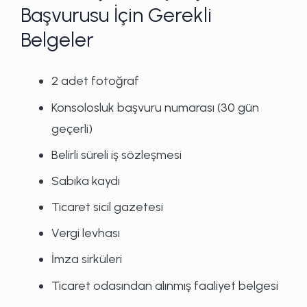
Başvurusu İçin Gerekli
Belgeler
2 adet fotoğraf
Konsolosluk başvuru numarası (30 gün
geçerli)
Belirli süreli iş sözleşmesi
Sabıka kaydı
Ticaret sicil gazetesi
Vergi levhası
İmza sirküleri
Ticaret odasından alınmış faaliyet belgesi