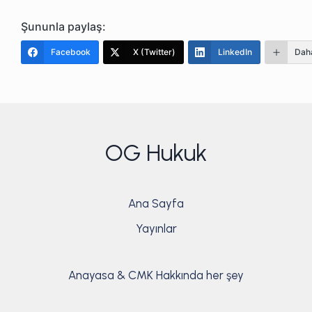
Şununla paylaş:
Facebook
X (Twitter)
LinkedIn
Daha
OG Hukuk
Ana Sayfa
Yayınlar
Anayasa & CMK Hakkında her şey