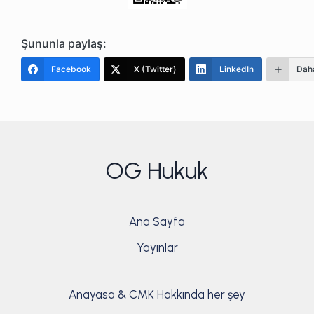
Şununla paylaş:
Facebook
X (Twitter)
LinkedIn
Daha
OG Hukuk
Ana Sayfa
Yayınlar
Anayasa & CMK Hakkında her şey