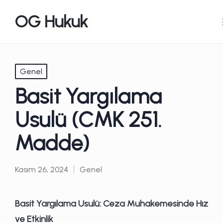
OG Hukuk
Posted
Genel
in
Basit Yargılama
Usulü (CMK 251.
Madde)
Kasım 26, 2024
Genel
Posted
in
Basit Yargılama Usulü: Ceza Muhakemesinde Hız
ve Etkinlik