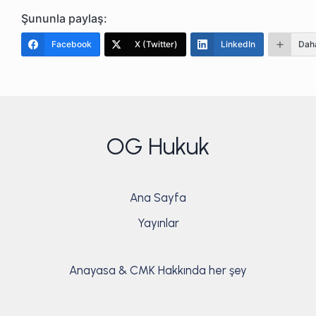
Şununla paylaş:
Facebook
X (Twitter)
LinkedIn
Daha
OG Hukuk
Ana Sayfa
Yayınlar
Anayasa & CMK Hakkında her şey