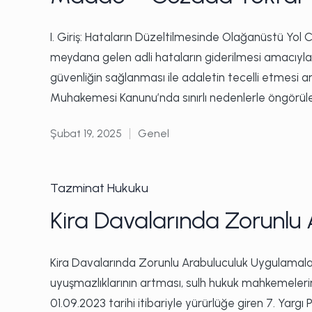
I. Giriş: Hataların Düzeltilmesinde Olağanüstü Y
meydana gelen adli hataların giderilmesi amacıyla 
güvenliğin sağlanması ile adaletin tecelli etmesi
Muhakemesi Kanunu’nda sınırlı nedenlerle öngörül
Şubat 19, 2025
Genel
Posted
in
Posted
Tazminat Hukuku
in
Kira Davalarında Zorunlu 
Kira Davalarında Zorunlu Arabuluculuk Uygulamala
uyuşmazlıklarının artması, sulh hukuk mahkemelerini
01.09.2023 tarihi itibariyle yürürlüğe giren 7. Yargı