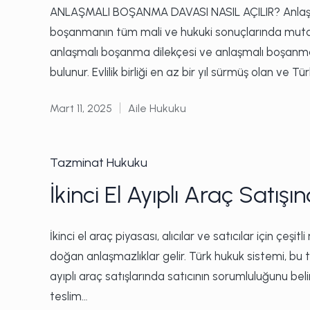
ANLAŞMALI BOŞANMA DAVASI NASIL AÇILIR? Anlaşma
boşanmanın tüm mali ve hukuki sonuçlarında mutabaka
anlaşmalı boşanma dilekçesi ve anlaşmalı boşanm
bulunur. Evlilik birliği en az bir yıl sürmüş olan ve Tü
Mart 11, 2025
Aile Hukuku
Posted
in
Posted
Tazminat Hukuku
in
İkinci El Ayıplı Araç Satış
İkinci el araç piyasası, alıcılar ve satıcılar için çeşit
doğan anlaşmazlıklar gelir. Türk hukuk sistemi, bu
ayıplı araç satışlarında satıcının sorumluluğunu beli
teslim…