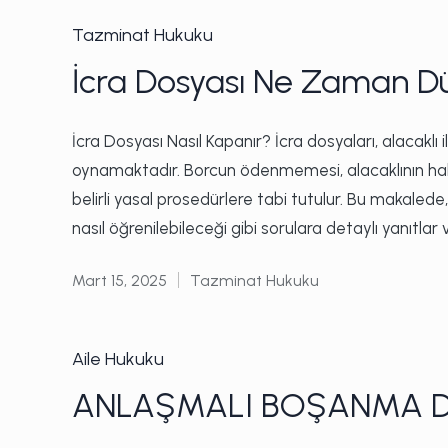
Posted
Tazminat Hukuku
in
İcra Dosyası Ne Zaman D
İcra Dosyası Nasıl Kapanır? İcra dosyaları, alacaklı il
oynamaktadır. Borcun ödenmemesi, alacaklının hakk
belirli yasal prosedürlere tabi tutulur. Bu makal
nasıl öğrenilebileceği gibi sorulara detaylı yanıtlar v
Mart 15, 2025
Tazminat Hukuku
Posted
in
Posted
Aile Hukuku
in
ANLAŞMALI BOŞANMA DA