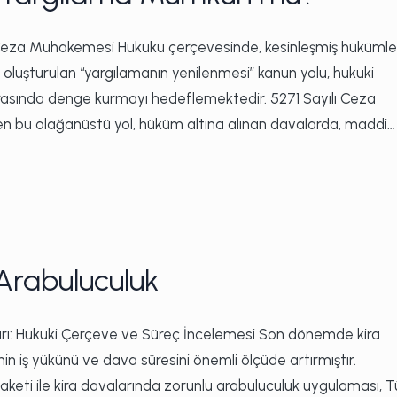
ol Ceza Muhakemesi Hukuku çerçevesinde, kesinleşmiş hüküml
oluşturulan “yargılamanın yenilenmesi” kanun yolu, hukuki
 arasında denge kurmayı hedeflemektedir. 5271 Sayılı Ceza
en bu olağanüstü yol, hüküm altına alınan davalarda, maddi…
Arabuluculuk
rı: Hukuki Çerçeve ve Süreç İncelemesi Son dönemde kira
n iş yükünü ve dava süresini önemli ölçüde artırmıştır.
 Paketi ile kira davalarında zorunlu arabuluculuk uygulaması, T