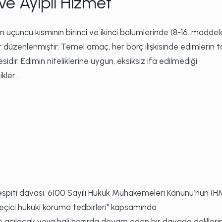
ve Ayıplı Hizmet
 üçüncü kısmının birinci ve ikinci bölümlerinde (8-16. maddel
er düzenlenmiştir. Temel amaç, her borç ilişkisinde edimlerin 
dir. Edimin niteliklerine uygun, eksiksiz ifa edilmediği
ikler…
spiti davası, 6100 Sayılı Hukuk Muhakemeleri Kanunu’nun (H
eçici hukuki koruma tedbirleri" kapsamında
e açılacak veya hali hazırda devam eden bir davada delilleri