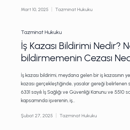
Mart 10, 2025
Tazminat Hukuku
Posted
in
Posted
Tazminat Hukuku
in
İş Kazası Bildirimi Nedir? N
bildirmemenin Cezası Ned
İş kazası bildirimi, meydana gelen bir iş kazasının yet
kazası gerçekleştiğinde, yasalar gereği belirlenen 
6331 sayılı İş Sağlığı ve Güvenliği Kanunu ve 5510 s
kapsamında işverenin, iş…
Şubat 27, 2025
Tazminat Hukuku
Posted
in