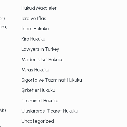
Hukuki Makaleler
İcra ve İflas
er)
tam,
İdare Hukuku
Kira Hukuku
Lawyers in Turkey
Medeni Usul Hukuku
Miras Hukuku
Sigorta ve Tazminat Hukuku
Şirketler Hukuku
Tazminat Hukuku
MK)
Uluslararası Ticaret Hukuku
Uncategorized
n