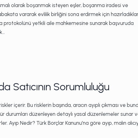
lı olarak boşanmak isteyen eşler, boşanma iradesi ve
ta vararak evlilik birliğini sona erdirmek için hazırladıklar
a protokolünü yetkili aile mahkemesine sunarak başvuruda
rk…
ında Satıcının Sorumluluğu
li riskler içerir. Bu risklerin başında, aracın ayıplı çıkması ve bu
 tür durumları düzenleyen detaylı yasal düzenlemeler sunar 
rler. Ayıp Nedir? Türk Borçlar Kanunu'na göre ayıp, malın alıcı