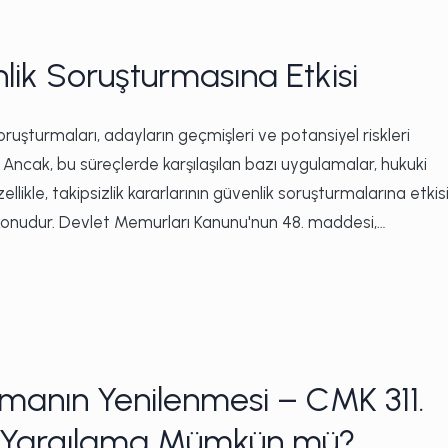
nlik Soruşturmasına Etkisi
şturmaları, adayların geçmişleri ve potansiyel riskleri
. Ancak, bu süreçlerde karşılaşılan bazı uygulamalar, hukuki
ikle, takipsizlik kararlarının güvenlik soruşturmalarına etkisi
ir konudur. Devlet Memurları Kanunu'nun 48. maddesi,…
manın Yenilenmesi – CMK 311.
 Yargılama Mümkün mü?