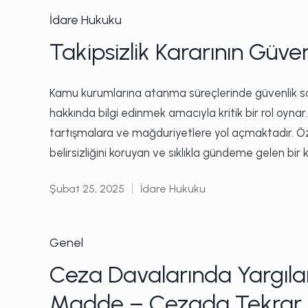
Posted
İdare Hukuku
in
Takipsizlik Kararının Güve
Kamu kurumlarına atanma süreçlerinde güvenlik soru
hakkında bilgi edinmek amacıyla kritik bir rol oynar
tartışmalara ve mağduriyetlere yol açmaktadır. Özell
belirsizliğini koruyan ve sıklıkla gündeme gelen b
Şubat 25, 2025
İdare Hukuku
Posted
in
Posted
Genel
in
Ceza Davalarında Yargıla
Madde – Cezada Tekrar