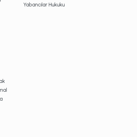
Yabancılar Hukuku
rak
 mal
ra