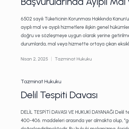
Başvurularında Ayıplı Mal 
6502 sayılı Tüketicinin Korunması Hakkında Kanun’un
ayıplı mal ve ayıplı hizmetlere ilişkin genel hüküml
doğru ve sözleşmeye uygun olarak yerine getirilmesi
durumlarda, mal veya hizmette ortaya çıkan eksikl
Nisan 2, 2025
Tazminat Hukuku
Posted
in
Posted
Tazminat Hukuku
in
Delil Tespiti Davası
DELİL TESPİTİ DAVASI VE HUKUKİ DAYANAĞI Delil te
400-406. maddeleri arasında yer almakta olup, "g
değerlendirilmektedir. Bu hukuki mekanizma, ilerid