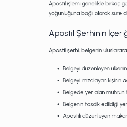
Apostil işlemi genellikle birkaç
yoğunluğuna bağlı olarak süre deği
Apostil Şerhinin İçeriğ
Apostil şerhi, belgenin uluslararas
Belgeyi düzenleyen ülkenin
Belgeyi imzalayan kişinin a
Belgede yer alan mührün 
Belgenin tasdik edildiği yer
Apostili düzenleyen makama