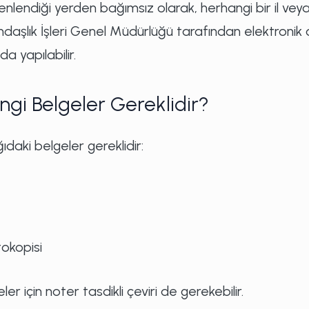
nlendiği yerden bağımsız olarak, herhangi bir il vey
tandaşlık İşleri Genel Müdürlüğü tarafından elektronik
a yapılabilir.
ngi Belgeler Gereklidir?
ıdaki belgeler gereklidir:
tokopisi
r için noter tasdikli çeviri de gerekebilir.