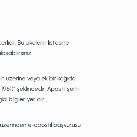
lidir. Bu ülkelerin listesine
şabilirsiniz.
in üzerine veya ek bir kağıda
961)” şeklindedir. Apostil şerhi
 bilgiler yer alır.
sı üzerinden e-apostil başvurusu