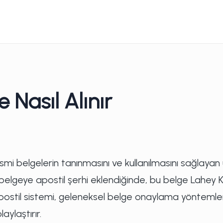
e Nasıl Alınır
esmi belgelerin tanınmasını ve kullanılmasını sağlayan 
 belgeye apostil şerhi eklendiğinde, bu belge Lahey 
 Apostil sistemi, geleneksel belge onaylama yöntemler
laylaştırır.