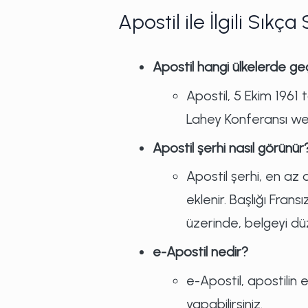
Apostil ile İlgili Sıkç
Apostil hangi ülkelerde geç
Apostil, 5 Ekim 1961 t
Lahey Konferansı web 
Apostil şerhi nasıl görünür
Apostil şerhi, en az
eklenir. Başlığı Fran
üzerinde, belgeyi düze
e-Apostil nedir?
e-Apostil, apostilin
yapabilirsiniz.