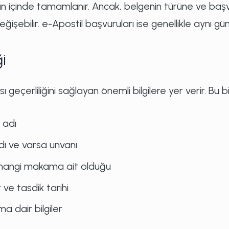
 gün içinde tamamlanır. Ancak, belgenin türüne ve ba
şebilir. e-Apostil başvuruları ise genellikle aynı gün 
i
ı geçerliliğini sağlayan önemli bilgilere yer verir. Bu bil
 adı
dı ve varsa unvanı
hangi makama ait olduğu
 ve tasdik tarihi
 dair bilgiler