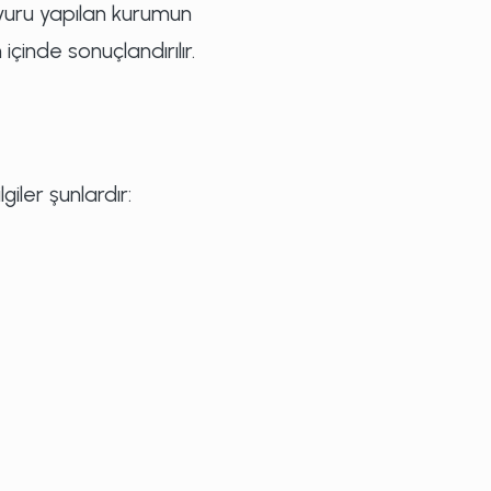
şvuru yapılan kurumun
içinde sonuçlandırılır.
giler şunlardır: